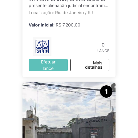
presente alienação judicial encontram-
se no endereço situado na Rua Soldado
Localização: Rio de Janeiro / RJ
Luiz Gonzaga,
Valor inicial:
R$ 7.200,00
0
LANCE
Efetuar
Mais
detalhes
lance
1