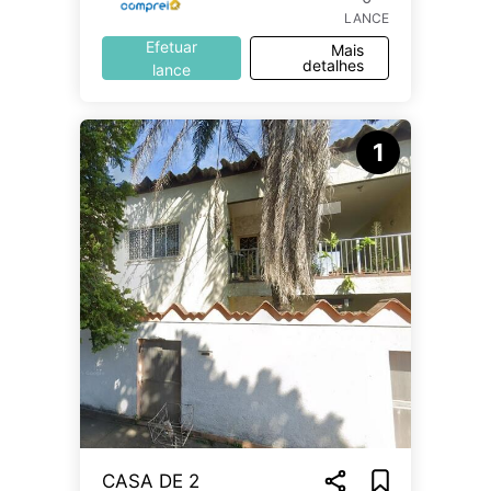
LANCE
Efetuar
Mais
detalhes
lance
1
CASA DE 2