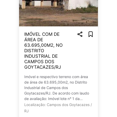
IMÓVEL COM DE
ÁREA DE
63.695,00M2, NO
DISTRITO
INDUSTRIAL DE
CAMPOS DOS
GOYTACAZES/RJ
Imóvel e respectivo terreno com área
de área de 63.695,00m2, no Distrito
Industrial de Campos dos
Goytacazes/RJ. De acordo com laudo
de avaliação: Imóvel lote n° 1 da
quadra 1, do Distrito Industrial de
Localização: Campos dos Goytacazes /
Campos, no 3°
RJ