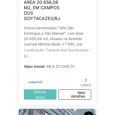
ÁREA 20.656,08
M2, EM CAMPOS
DOS
GOYTACAZES/RJ.
Imóvel denominado "Sítio São
Domingos e São Manoel", com área
20.656,08 m2, situado na Avenida
Lourival Martins Beda, n.º 990, par
Localização: Campos dos Goytacazes /
RJ
Valor inicial:
R$ 9.257.049,70
0
LANCE
Efetuar
Mais
detalhes
lance