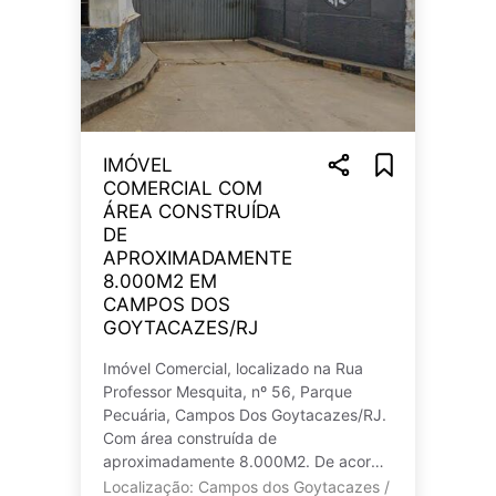
IMÓVEL
COMERCIAL COM
ÁREA CONSTRUÍDA
DE
APROXIMADAMENTE
8.000M2 EM
CAMPOS DOS
GOYTACAZES/RJ
Imóvel Comercial, localizado na Rua
Professor Mesquita, nº 56, Parque
Pecuária, Campos Dos Goytacazes/RJ.
Com área construída de
aproximadamente 8.000M2. De acordo
com Laudo de Reavaliação: Imóvel
Localização: Campos dos Goytacazes /