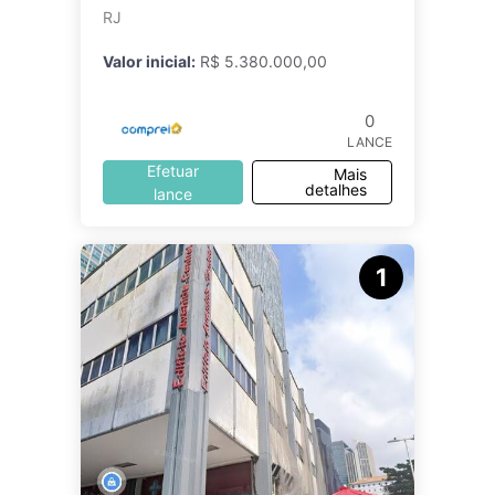
localizado na Rua P
RJ
Valor inicial:
R$ 5.380.000,00
0
LANCE
Efetuar
Mais
detalhes
lance
1