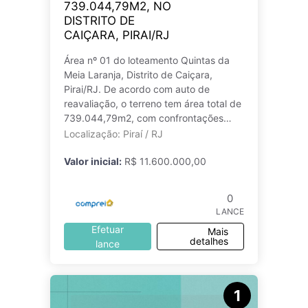
739.044,79M2, NO
DISTRITO DE
CAIÇARA, PIRAI/RJ
Área nº 01 do loteamento Quintas da
Meia Laranja, Distrito de Caiçara,
Pirai/RJ. De acordo com auto de
reavaliação, o terreno tem área total de
739.044,79m2, com confrontações
descritas no registro do imóvel. Terreno
Localização: Piraí / RJ
Valor inicial:
R$ 11.600.000,00
0
LANCE
Efetuar
Mais
detalhes
lance
1