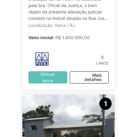
pela Sra. Oficial de Justiça, o bem
objeto da presente alienação judicial
consiste no imóvel situado na Rua José
Luiz Marinho, no 32, Italva/RJ, c
Localização: Italva / RJ
Valor inicial:
R$ 1.400.000,00
0
LANCE
Efetuar
Mais
detalhes
lance
1