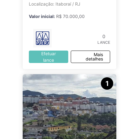
Condomínio Residencial Manilha
Localização: Itaboraí / RJ
Valor inicial:
R$ 70.000,00
0
LANCE
Efetuar
Mais
detalhes
lance
1