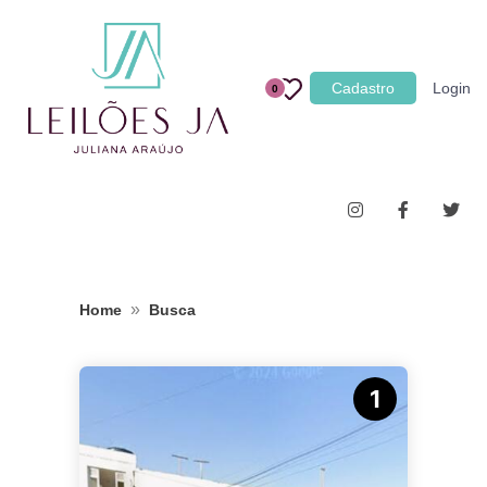
Categoria
Cadastro
Login
0
Imóveis
Terrenos
Acessórios para Veículos
Máquinas
»
Home
Busca
1