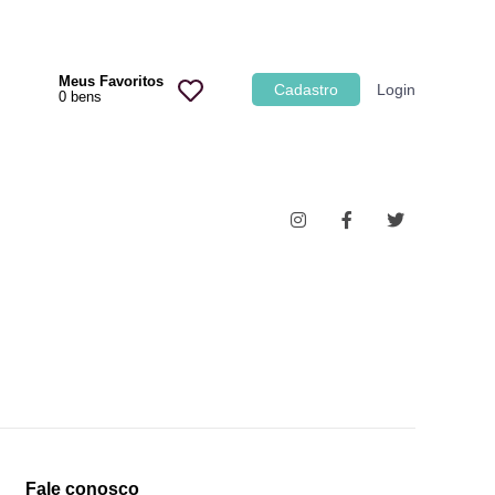
Categoria
Meus Favoritos
Cadastro
Login
0
bens
Imóveis
Terrenos
Acessórios para Veículos
Máquinas
Fale conosco