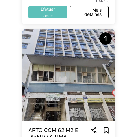
LANCE
Efetuar
Mais
detalhes
lance
1
APTO COM 62 M2 E
DIREITO A UMA