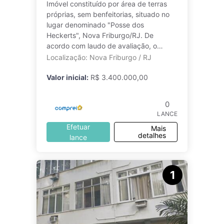
Imóvel constituído por área de terras
próprias, sem benfeitorias, situado no
lugar denominado "Posse dos
Heckerts", Nova Friburgo/RJ. De
acordo com laudo de avaliação, o
imóvel constituído por área de terras
Localização: Nova Friburgo / RJ
próprias
Valor inicial:
R$ 3.400.000,00
0
LANCE
Efetuar
Mais
detalhes
lance
1