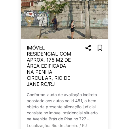
IMÓVEL
RESIDENCIAL COM
APROX. 175 M2 DE
ÁREA EDIFICADA
NA PENHA
CIRCULAR, RIO DE
JANEIRO/RJ
Conforme laudo de avaliação indireta
acostado aos autos no id 481, o bem
objeto da presente alienação judicial
consiste no imóvel residencial situado
na Avenida Brás de Pina no 727 –
fundos, Penha Circular, Rio de Jan
Localização: Rio de Janeiro / RJ