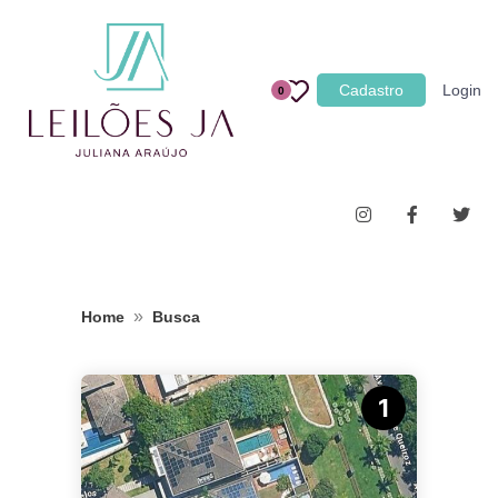
Categoria
Cadastro
Login
0
Imóveis
Terrenos
Acessórios para Veículos
Máquinas
»
Home
Busca
1