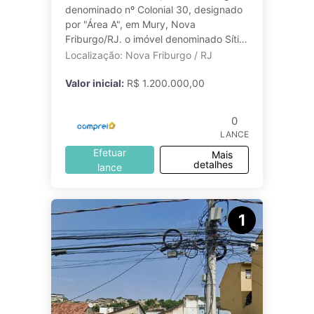
denominado nº Colonial 30, designado
por "Área A", em Mury, Nova
Friburgo/RJ. o imóvel denominado Sítio
Pinhal, com área de 240.000 m2
Localização: Nova Friburgo / RJ
(duzentos
Valor inicial:
R$ 1.200.000,00
0
LANCE
Efetuar
Mais
detalhes
lance
1