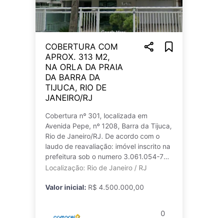
COBERTURA COM
APROX. 313 M2,
NA ORLA DA PRAIA
DA BARRA DA
TIJUCA, RIO DE
JANEIRO/RJ
Cobertura nº 301, localizada em
Avenida Pepe, nº 1208, Barra da Tijuca,
Rio de Janeiro/RJ. De acordo com o
laudo de reavaliação: imóvel inscrito na
prefeitura sob o numero 3.061.054-7
possui 313 metros quadrados, sen
Localização: Rio de Janeiro / RJ
Valor inicial:
R$ 4.500.000,00
0