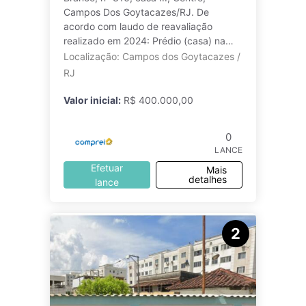
Campos Dos Goytacazes/RJ. De
acordo com laudo de reavaliação
realizado em 2024: Prédio (casa) na
Rua Visconde do Rio Branco, 316, casa
Localização: Campos dos Goytacazes /
III, nesta cid
RJ
Valor inicial:
R$ 400.000,00
0
LANCE
Efetuar
Mais
detalhes
lance
2