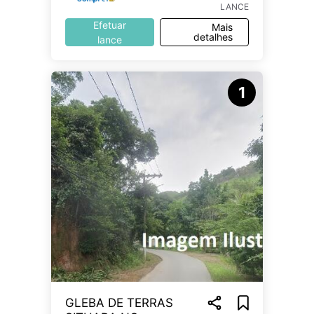
LANCE
Efetuar
Mais
detalhes
lance
1
GLEBA DE TERRAS