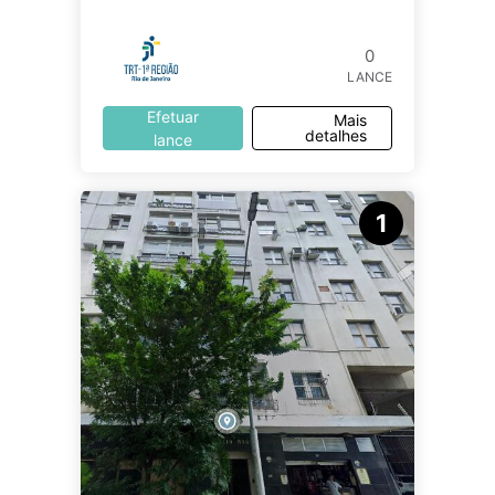
0
LANCE
Efetuar
Mais
detalhes
lance
1