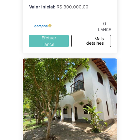
9811.
Valor inicial:
R$ 300.000,00
0
LANCE
Efetuar
Mais
detalhes
lance