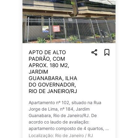
APTO DE ALTO
PADRÃO, COM
APROX. 180 M2,
JARDIM
GUANABARA, ILHA
DO GOVERNADOR,
RIO DE JANEIRO/RJ
Apartamento nº 102, situado na Rua
Jorge de Lima, nº 184, Jardim
Guanabara, Rio de Janeiro/RJ. De
acordo co laudo de avaliação:
apartamento composto de 4 quartos, 3
banheiros, cozinha, sala, sala de jantar
Localização: Rio de Janeiro / RJ