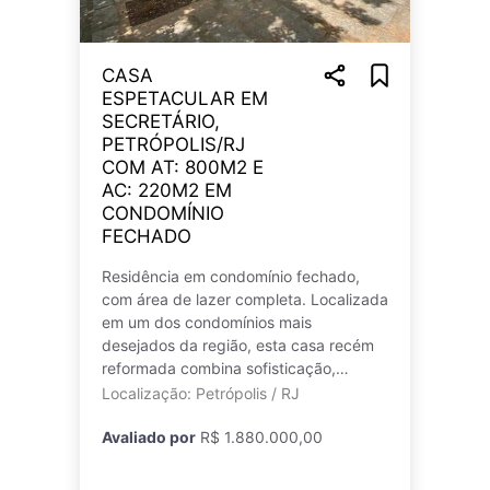
CASA
ESPETACULAR EM
SECRETÁRIO,
PETRÓPOLIS/RJ
COM AT: 800M2 E
AC: 220M2 EM
CONDOMÍNIO
FECHADO
Residência em condomínio fechado,
com área de lazer completa. Localizada
em um dos condomínios mais
desejados da região, esta casa recém
reformada combina sofisticação,
conforto e praticidade em um terreno
Localização: Petrópolis / RJ
plano de 800,0
Avaliado por
R$ 1.880.000,00