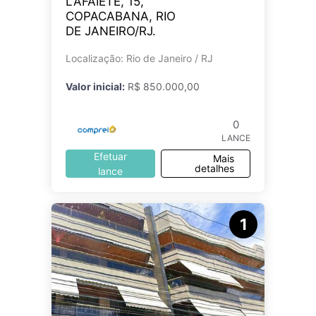
LAFAIETE, 15,
COPACABANA, RIO
DE JANEIRO/RJ.
Localização: Rio de Janeiro / RJ
Valor inicial:
R$ 850.000,00
0
LANCE
Efetuar
Mais
detalhes
lance
1