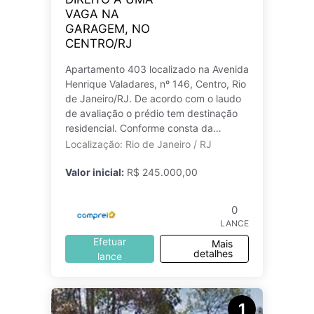
VAGA NA
GARAGEM, NO
CENTRO/RJ
Apartamento 403 localizado na Avenida
Henrique Valadares, nº 146, Centro, Rio
de Janeiro/RJ. De acordo com o laudo
de avaliação o prédio tem destinação
residencial. Conforme consta da
matrícula mencionada, o imóvel te
Localização: Rio de Janeiro / RJ
Valor inicial:
R$ 245.000,00
0
LANCE
Efetuar
Mais
detalhes
lance
1