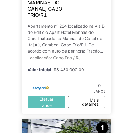
MARINAS DO
CANAL, CABO
FRIO/RJ.
Apartamento nº 224 localizado na Ala B
do Edifício Apart Hotel Marinas do
Canal, situado na Marinas do Canal de
Itajurú, Gamboa, Cabo Frio/RJ. De
acordo com auto de penhora: Fração
de 1/10 do Apartamento 224 localizad
Localização: Cabo Frio / RJ
Valor inicial:
R$ 430.000,00
0
LANCE
Efetuar
Mais
detalhes
lance
1