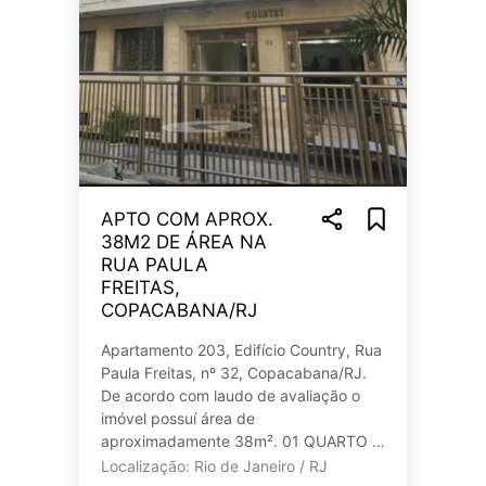
APTO COM APROX.
38M2 DE ÁREA NA
RUA PAULA
FREITAS,
COPACABANA/RJ
Apartamento 203, Edifício Country, Rua
Paula Freitas, nº 32, Copacabana/RJ.
De acordo com laudo de avaliação o
imóvel possuí área de
aproximadamente 38m². 01 QUARTO E
01 BANHEIRO - CONJUGADO. Matrícula
Localização: Rio de Janeiro / RJ