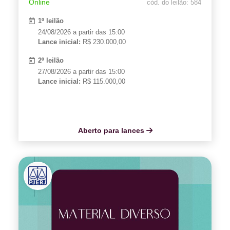
Online
cód. do leilão: 584
1º leilão
24/08/2026 a partir das 15:00
Lance inicial:
R$ 230.000,00
2º leilão
27/08/2026 a partir das 15:00
Lance inicial:
R$ 115.000,00
Aberto para lances