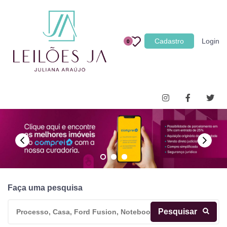
Categoria
Cadastro
Login
0
Imóveis
Terrenos
Acessórios para Veículos
Máquinas
Faça uma pesquisa
Pesquisar