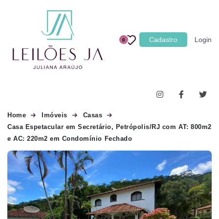
Categoria
Cadastro
Login
0
Imóveis
Terrenos
Acessórios para Veículos
Máquinas
Home
Imóveis
Casas
Casa Espetacular em Secretário, Petrópolis/RJ com AT: 800m2
e AC: 220m2 em Condomínio Fechado