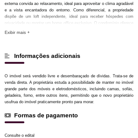
externa convida ao relaxamento, ideal para aproveitar o clima agradável
e a vista encantadora do entorno. Como diferencial, a propriedade
dispõe de um loft independente, ideal para receber hóspedes com
privacidade ou montar um home office exclusivo. O condomínio oferece
infraestrutura de lazer completa, com piscina, salão de festas, saunas,
Exibir mais
playground e muito mais, proporcionando conforto e segurança em
todos os momentos.
Informações adicionais
O imóvel será vendido livre e desembaraçado de dívidas. Trata-se de
venda direta. A proprietária estuda a possibilidade de manter no imóvel
grande parte dos móveis e eletrodomésticos, incluindo camas, sofás,
geladeira, forno, entre outros itens, permitindo que o novo proprietário
usufrua do imóvel praticamente pronto para morar.
Formas de pagamento
Consulte o edital