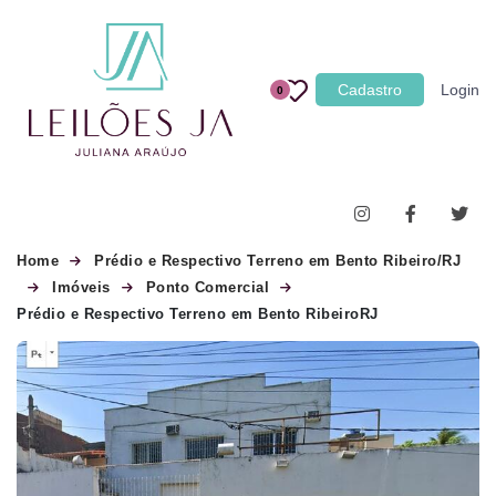
Categoria
Cadastro
Login
0
Imóveis
Terrenos
Acessórios para Veículos
Máquinas
Home
Prédio e Respectivo Terreno em Bento Ribeiro/RJ
Imóveis
Ponto Comercial
Prédio e Respectivo Terreno em Bento RibeiroRJ