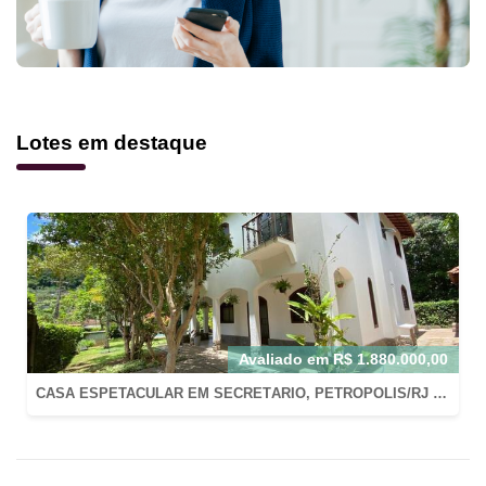
Lotes em destaque
Avaliado em
R$
1.880.000,00
CASA ESPETACULAR EM SECRETÁRIO, PETRÓPOLIS/RJ COM AT: 800M2 E AC: 220M2 EM CONDOMÍNIO FECHADO