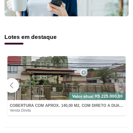
Lotes em destaque
Avaliado em
R$
1.880.000,00
CASA ESPETACULAR EM SECRETÁRIO, PETRÓPOLIS/RJ COM AT: 800M2 E AC: 220M2 EM CONDOMÍNIO FECHADO