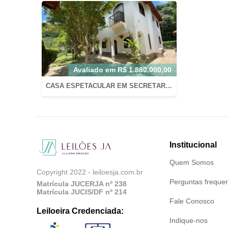
Avaliado em
R$
1.880.000,00
CASA ESPETACULAR EM SECRETÁRIO, PETRÓPOLIS/RJ COM AT: 800M2 E AC: 220M2 EM CONDOMÍNIO FECHADO
Institucional
Quem Somos
Copyright 2022 - leiloesja.com.br
Perguntas freque
Matrícula JUCERJA nº 238
Matrícula JUCIS/DF nº 214
Fale Conosco
Leiloeira Credenciada:
Indique-nos