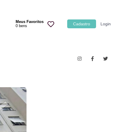
Categoria
Meus Favoritos
Cadastro
Login
0
bens
Imóveis
Terrenos
Acessórios para Veículos
Máquinas