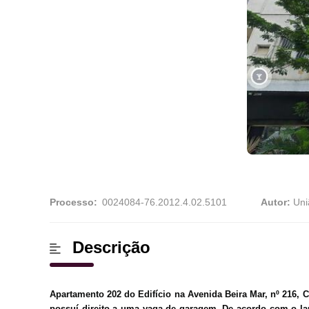
Processo:
Autor:
Uni
Descrição
Apartamento 202 do Edifício na Avenida Beira Mar, nº 216, 
possuí direito a uma vaga de garagem. De acordo com o lau