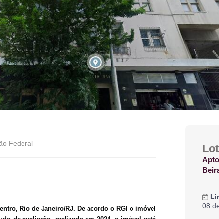
ão Federal
Lot
Apto
Beir
Li
08 d
Centro, Rio de Janeiro/RJ. De acordo o RGI o imóvel
do de avaliação, realizado em 2024, o imóvel está